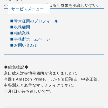
小さな成功体験を積み重ねると成果を認識しやすい。
サービスメニュー
■青木征爾のプロフィール
■税務顧問
■相続業務
■事務所ホームページ
■お問い合わせ
◆編集後記◆
京口紘人対寺地拳四朗が決まりましたね。
今回もAmazon Prime、しかも岩田翔吉、中谷正義、
中谷潤人と豪華なマッチメイクですね。
11月1日が待ち遠しいです。