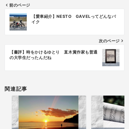
前のページ
投
【愛車紹介】NESTO GAVELってどんなバ
稿
イク
ナ
次のページ
ビ
ゲ
【書評】時をかけるゆとり 直木賞作家も普通
の大学生だったんだね
ー
シ
ョ
関連記事
ン